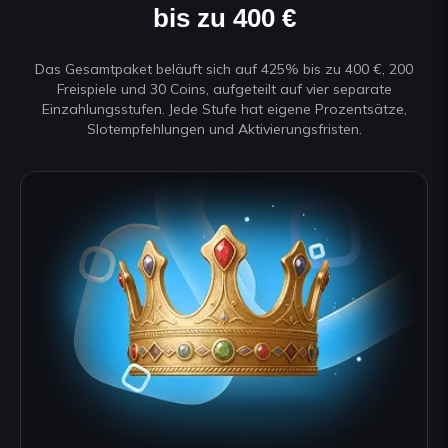
bis zu 400 €
Das Gesamtpaket beläuft sich auf 425% bis zu 400 €, 200
Freispiele und 30 Coins, aufgeteilt auf vier separate
Einzahlungsstufen. Jede Stufe hat eigene Prozentsätze,
Slotempfehlungen und Aktivierungsfristen.