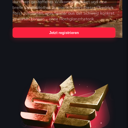
durch ein gestaffeltes Willkommenspaket und eine
breite Spielbibliothek zu positionieren. Dieser Überblick
fasst zusammen, was Spieler aus der Schweiz konkret
erwarten können – ohne Hochglanzrhetorik.
Jetzt registrieren