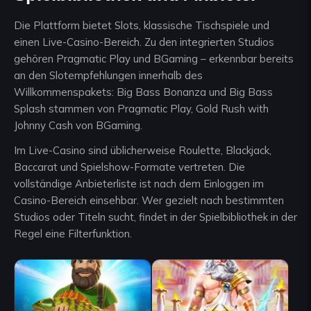
Die Plattform bietet Slots, klassische Tischspiele und
einen Live-Casino-Bereich. Zu den integrierten Studios
gehören Pragmatic Play und BGaming – erkennbar bereits
an den Slotempfehlungen innerhalb des
Willkommenspakets: Big Bass Bonanza und Big Bass
Splash stammen von Pragmatic Play, Gold Rush with
Johnny Cash von BGaming.
Im Live-Casino sind üblicherweise Roulette, Blackjack,
Baccarat und Spielshow-Formate vertreten. Die
vollständige Anbieterliste ist nach dem Einloggen im
Casino-Bereich einsehbar. Wer gezielt nach bestimmten
Studios oder Titeln sucht, findet in der Spielbibliothek in der
Regel eine Filterfunktion.