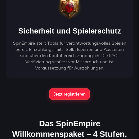
Sicherheit und Spielerschutz
SpinEmpire stellt Tools für verantwortungsvolles Spielen
bereit: Einzahlungslimits, Selbstsperren und Auszeiten
sind über den Kontobereich zugänglich. Die KYC-
Verifizierung schützt vor Missbrauch und ist
Voraussetzung für Auszahlungen.
Jetzt registrieren
Das SpinEmpire
Willkommenspaket – 4 Stufen,