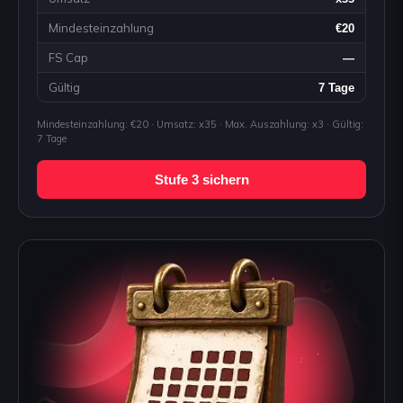
Mindesteinzahlung
€20
FS Cap
—
Gültig
7 Tage
Mindesteinzahlung: €20 · Umsatz: x35 · Max. Auszahlung: x3 · Gültig:
7 Tage
Stufe 3 sichern